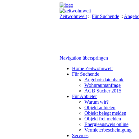
Zeitwohnwelt
::
Für Suchende
::
Angebo
Navigation überspringen
Home Zeitwohnwelt
Für Suchende
Angebotsdatenbank
Wohnraumanfrage
AGB Sucher 2015
Für Anbieter
Warum wir?
Objekt anbieten
Objekt belegt melden
Objekt frei melden
Energieausweis online
Vermieterbescheinigung
Services