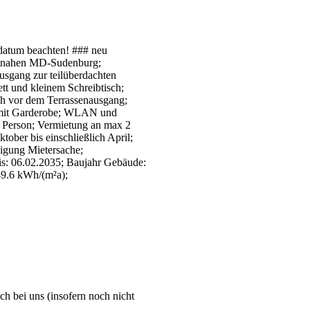
tsdatum beachten! ### neu
umsnahen MD-Sudenburg;
gang zur teilüberdachten
tt und kleinem Schreibtisch;
h vor dem Terrassenausgang;
 mit Garderobe; WLAN und
 Person; Vermietung an max 2
ober bis einschließlich April;
igung Mietersache;
is: 06.02.2035; Baujahr Gebäude:
49.6 kWh/(m²a);
ch bei uns (insofern noch nicht