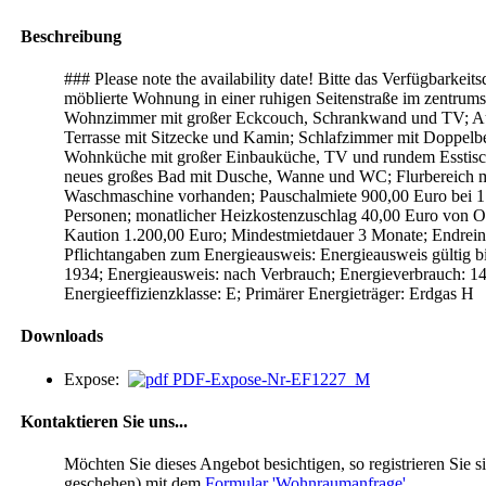
Beschreibung
### Please note the availability date! Bitte das Verfügbarkei
möblierte Wohnung in einer ruhigen Seitenstraße im zentr
Wohnzimmer mit großer Eckcouch, Schrankwand und TV; Aus
Terrasse mit Sitzecke und Kamin; Schlafzimmer mit Doppelbe
Wohnküche mit großer Einbauküche, TV und rundem Esstisc
neues großes Bad mit Dusche, Wanne und WC; Flurbereich
Waschmaschine vorhanden; Pauschalmiete 900,00 Euro bei 1
Personen; monatlicher Heizkostenzuschlag 40,00 Euro von Okt
Kaution 1.200,00 Euro; Mindestmietdauer 3 Monate; Endrein
Pflichtangaben zum Energieausweis: Energieausweis gültig b
1934; Energieausweis: nach Verbrauch; Energieverbrauch: 1
Energieeffizienzklasse: E; Primärer Energieträger: Erdgas H
Downloads
Expose:
PDF-Expose-Nr-EF1227_M
Kontaktieren Sie uns...
Möchten Sie dieses Angebot besichtigen, so registrieren Sie si
geschehen) mit dem
Formular 'Wohnraumanfrage'
.