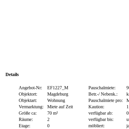
Details
Angebot-Nr:
EF1227_M
Pauschalmiete:
9
Objektort:
Magdeburg
Betr.-/ Nebenk.:
k
Objektart:
Wohnung
Pauschalmiete pro:
M
Vermarktung:
Miete auf Zeit
Kaution:
1
Größe ca:
70 m²
verfügbar ab:
0
Räume:
2
verfügbar bis:
u
Etage:
0
möbliert:
j