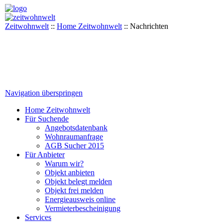
Zeitwohnwelt
::
Home Zeitwohnwelt
::
Nachrichten
Navigation überspringen
Home Zeitwohnwelt
Für Suchende
Angebotsdatenbank
Wohnraumanfrage
AGB Sucher 2015
Für Anbieter
Warum wir?
Objekt anbieten
Objekt belegt melden
Objekt frei melden
Energieausweis online
Vermieterbescheinigung
Services