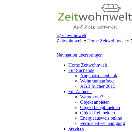
Zeitwohnwelt
::
Home Zeitwohnwelt
::
Navigation überspringen
Home Zeitwohnwelt
Für Suchende
Angebotsdatenbank
Wohnraumanfrage
AGB Sucher 2015
Für Anbieter
Warum wir?
Objekt anbieten
Objekt belegt melden
Objekt frei melden
Energieausweis online
Vermieterbescheinigung
Services